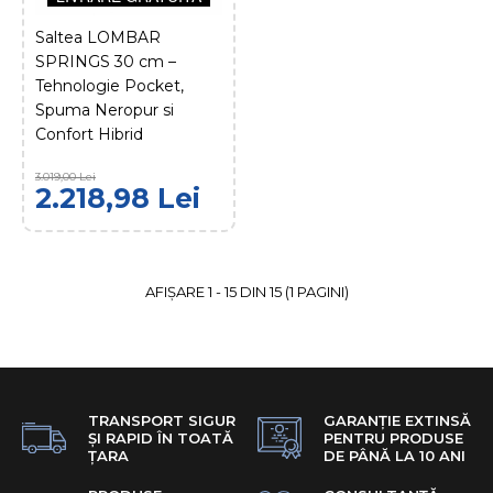
Lei
Saltea LOMBAR
SPRINGS 30 cm –
ADAUGĂ ÎN COŞ
Tehnologie Pocket,
Spuma Neropur si
COMPARĂ PRODUSUL
Confort Hibrid
ADAUGĂ LA FAVORITE
3.019,00 Lei
2.218,98 Lei
DOLCEDORMIRE
Saltea LOMBAR 25 cm –
Spuma Neropur, Suport
Superortopedic si Lana
AFIŞARE 1 - 15 DIN 15 (1 PAGINI)
Naturala
LIVRARE GRATUITĂ
1.708,98
2.329,00 Lei
Lei
TRANSPORT SIGUR
GARANȚIE EXTINSĂ
ȘI RAPID ÎN TOATĂ
PENTRU PRODUSE
ȚARA
DE PÂNĂ LA 10 ANI
ADAUGĂ ÎN COŞ