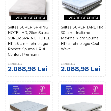
MEMORY 25 cm –
Suport Ferm, Spuma cu
Memorie si Husa Clima
LIVRARE GRATUITĂ
Wool
LIVRARE GRATUITĂ
LIVRARE GRATUITĂ
Saltea SUPER SPRING
Saltea SUPER TARE HR
HOTEL HR, 26cmSaltea
30 cm – Inaltime
1.408,98
1.769,00 Lei
SUPER SPRING HOTEL
Maxima, 7 cm Spuma
Lei
HR 26 cm – Tehnologie
HR si Tehnologie Cool
Pocket, Spuma HR si
Wave
Confort Premium
ADAUGĂ ÎN COŞ
2.919,00 Lei
2.919,00 Lei
COMPARĂ PRODUSUL
2.088,98 Lei
2.088,98 Lei
ADAUGĂ LA FAVORITE
DOLCEDORMIRE
Saltea VITALITY
MEMORY 5, 20 cm –
Spuma cu Memorie,
Suport Ortopedic si