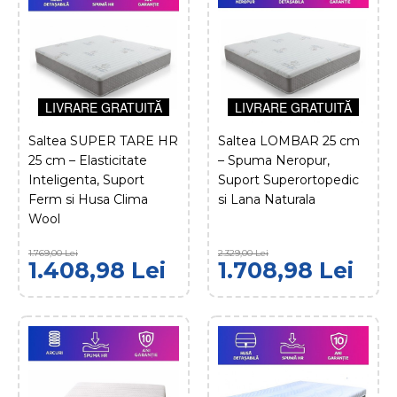
DOLCEDORMIRE
Saltea SUPER SPRING
HOTEL MEMORY 26 cm
– Pocket Springs,
Memory Foam si
LIVRARE GRATUITĂ
LIVRARE GRATUITĂ
Confort de Lux
Saltea SUPER TARE HR
Saltea LOMBAR 25 cm
LIVRARE GRATUITĂ
25 cm – Elasticitate
– Spuma Neropur,
Inteligenta, Suport
Suport Superortopedic
2.088,98
2.919,00 Lei
Ferm si Husa Clima
si Lana Naturala
Lei
Wool
ADAUGĂ ÎN COŞ
1.769,00 Lei
2.329,00 Lei
1.408,98 Lei
1.708,98 Lei
COMPARĂ PRODUSUL
ADAUGĂ LA FAVORITE
DOLCEDORMIRE
Saltea SUPER TARE