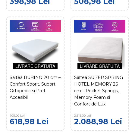
398,98 Lei
508,98 Lei
Saltea RUBINO 11cm
398,98 Lei
569,00 Lei
ADAUGĂ ÎN COŞ
LIVRARE GRATUITĂ
COMPARĂ PRODUSUL
ADAUGĂ LA FAVORITE
LIVRARE GRATUITĂ
LIVRARE GRATUITĂ
Saltea RUBINO 20 cm –
Saltea SUPER SPRING
DOLCEDORMIRE
Confort Sporit, Suport
HOTEL MEMORY 26
Saltea RUBINO 15 cm –
Ortopedic si Pret
cm – Pocket Springs,
Suport Ortopedic,
Accesibil
Memory Foam si
Design Economic si
Confort de Lux
Husa Detasabila
709,00 Lei
2.919,00 Lei
618,98 Lei
2.088,98 Lei
LIVRARE GRATUITĂ
508,98 Lei
669,00 Lei