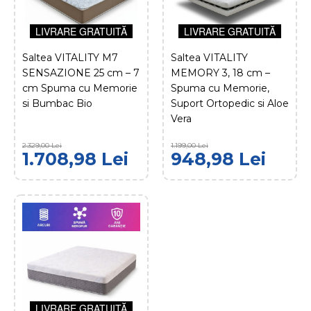
Ventilatie Activa
LIVRARE GRATUITĂ
LIVRARE GRATUITĂ
LIVRARE GRATUITĂ
1.098,98 Lei
Saltea VITALITY M7
Saltea VITALITY
1.419,00 Lei
SENSAZIONE 25 cm – 7
MEMORY 3, 18 cm –
ADAUGĂ ÎN COŞ
cm Spuma cu Memorie
Spuma cu Memorie,
si Bumbac Bio
Suport Ortopedic si Aloe
Vera
COMPARĂ PRODUSUL
ADAUGĂ LA FAVORITE
2.329,00 Lei
1.199,00 Lei
1.708,98 Lei
948,98 Lei
DOLCEDORMIRE
Saltea SUPER TARE HR
25 cm – Elasticitate
Inteligenta, Suport
Ferm si Husa Clima
Wool
LIVRARE GRATUITĂ
1.408,98
1.769,00 Lei
LIVRARE GRATUITĂ