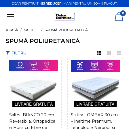
DOAR PENTRU TINE!
REDUCERI
MARI PENTRU UN SOMN PLĂCUT.
0
ACASĂ
SALTELE
SPUMĂ POLIURETANICĂ
SPUMĂ POLIURETANICĂ
FILTRU
DOLCEDORMIRE
Saltea BIANCO 20 cm –
Reversibila, Ortopedica
si Husa cu Fibre de
Bambus
LIVRARE GRATUITĂ
LIVRARE GRATUITĂ
LIVRARE GRATUITĂ
948,98 Lei
1.199,00 Lei
Saltea BIANCO 20 cm –
Saltea LOMBAR 30 cm
Reversibila, Ortopedica
– Inaltime Premium,
ADAUGĂ ÎN COŞ
si Husa cu Fibre de
Tehnologie Neropur si