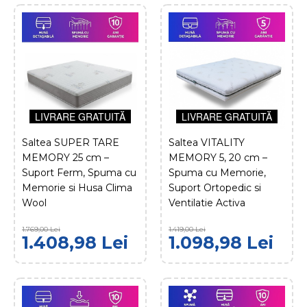
ADAUGĂ ÎN COŞ
COMPARĂ PRODUSUL
ADAUGĂ LA FAVORITE
DOLCEDORMIRE
Saltea RUBINO 20 cm –
LIVRARE GRATUITĂ
LIVRARE GRATUITĂ
Confort Sporit, Suport
Ortopedic si Pret
Saltea SUPER TARE
Saltea VITALITY
Accesibil
MEMORY 25 cm –
MEMORY 5, 20 cm –
Suport Ferm, Spuma cu
Spuma cu Memorie,
Memorie si Husa Clima
Suport Ortopedic si
LIVRARE GRATUITĂ
Wool
Ventilatie Activa
618,98 Lei
709,00 Lei
1.769,00 Lei
1.419,00 Lei
ADAUGĂ ÎN COŞ
1.408,98 Lei
1.098,98 Lei
COMPARĂ PRODUSUL
ADAUGĂ LA FAVORITE