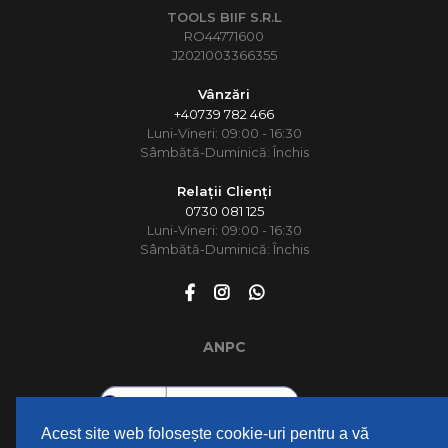
TOOLS BIIF S.R.L
RO44771600
J2021003366355
Vânzări
+40739 782 466
Luni-Vineri: 09:00 - 16:30
Sâmbătă-Duminică: Închis
Relații Clienți
0730 081 125
Luni-Vineri: 09:00 - 16:30
Sâmbătă-Duminică: Închis
ANPC
Acest site web folosește cookie-uri pentru a vă