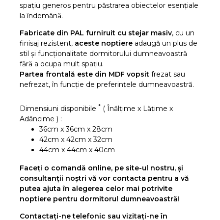
spațiu generos pentru păstrarea obiectelor esențiale
la îndemână.
Fabricate din PAL furniruit cu stejar masiv
, cu un
finisaj rezistent,
aceste noptiere
adaugă un plus de
stil și funcționalitate dormitorului dumneavoastră
fără a ocupa mult spațiu.
Partea frontală este din MDF vopsit
frezat sau
nefrezat, în funcție de preferințele dumneavoastră.
*
Dimensiuni disponibile
( Înălțime x Lățime x
Adâncime ) :
36cm x 36cm x 28cm
42cm x 42cm x 32cm
44cm x 44cm x 40cm
Faceți o comandă online, pe site-ul nostru, și
consultanții noștri vă vor contacta pentru a vă
putea ajuta în alegerea celor mai potrivite
noptiere pentru dormitorul dumneavoastră!
Contactați-ne telefonic sau vizitați-ne în