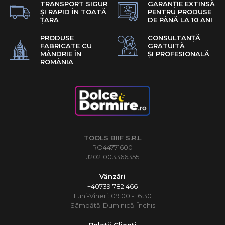
TRANSPORT SIGUR
GARANȚIE EXTINSĂ
ȘI RAPID ÎN TOATĂ
PENTRU PRODUSE
ȚARA
DE PÂNĂ LA 10 ANI
PRODUSE
CONSULTANȚĂ
FABRICATE CU
GRATUITĂ
MÂNDRIE ÎN
ȘI PROFESIONALĂ
ROMÂNIA
TOOLS BIIF S.R.L
RO44771600
J2021003366355
Vânzări
+40739 782 466
Luni-Vineri: 09:00 - 16:30
Sâmbătă-Duminică: Închis
Relații Clienți