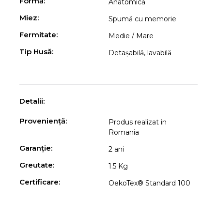
Formă:
Anatomică
Miez:
Spumă cu memorie
Fermitate:
Medie / Mare
Tip Husă:
Detașabilă, lavabilă
Detalii:
Proveniență:
Produs realizat in
Romania
Garanție:
2 ani
Greutate:
1.5 Kg
Certificare:
OekoTex® Standard 100