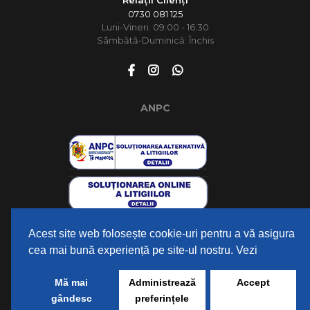
0730 081 125
Luni-Vineri: 09:00 - 16:30
Sâmbătă-Duminică: Închis
ANPC
Acest site web folosește cookie-uri pentru a vă asigura
MENIU
cea mai bună experiență pe site-ul nostru. Vezi
Mă mai
Administrează
Accept
Copyright Dolcedormire © 2025. Toate drepturile rezervate.
gândesc
preferințele