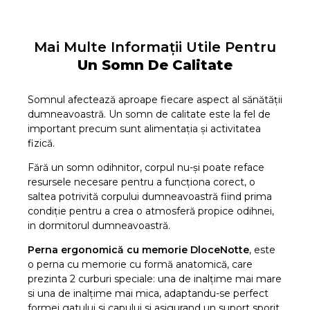
Mai Multe Informații Utile Pentru
Un Somn De Calitate
Somnul afectează aproape fiecare aspect al sănătății
dumneavoastră. Un somn de calitate este la fel de
important precum sunt alimentația și activitatea
fizică.
Fără un somn odihnitor, corpul nu-și poate reface
resursele necesare pentru a funcționa corect, o
saltea potrivită corpului dumneavoastră fiind prima
condiție pentru a crea o atmosferă propice odihnei,
in dormitorul dumneavoastră.
Perna ergonomică cu memorie DloceNotte
, este
o perna cu memorie cu formă anatomică, care
prezinta 2 curburi speciale: una de inalțime mai mare
si una de inalțime mai mica, adaptandu-se perfect
formei gatului si capului si asigurand un suport sporit