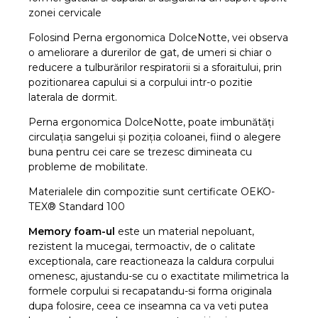
zonei cervicale
Folosind Perna ergonomica DolceNotte, vei observa
o ameliorare a durerilor de gat, de umeri si chiar o
reducere a tulburărilor respiratorii si a sforaitului, prin
pozitionarea capului si a corpului intr-o pozitie
laterala de dormit.
Perna ergonomica DolceNotte, poate imbunătăți
circulația sangelui și poziția coloanei, fiind o alegere
buna pentru cei care se trezesc dimineata cu
probleme de mobilitate.
Materialele din compozitie sunt certificate OEKO-
TEX® Standard 100
Memory foam-ul
este un material nepoluant,
rezistent la mucegai, termoactiv, de o calitate
exceptionala, care reactioneaza la caldura corpului
omenesc, ajustandu-se cu o exactitate milimetrica la
formele corpului si recapatandu-si forma originala
dupa folosire, ceea ce inseamna ca va veti putea