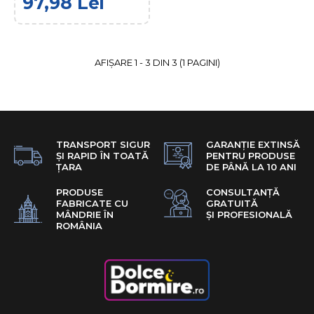
97,98 Lei
Detasabila
97,98 Lei
249,99 Lei
AFIŞARE 1 - 3 DIN 3 (1 PAGINI)
ADAUGĂ ÎN COŞ
COMPARĂ PRODUSUL
ADAUGĂ LA FAVORITE
TRANSPORT SIGUR
GARANȚIE EXTINSĂ
ȘI RAPID ÎN TOATĂ
PENTRU PRODUSE
ȚARA
DE PÂNĂ LA 10 ANI
PRODUSE
CONSULTANȚĂ
FABRICATE CU
GRATUITĂ
MÂNDRIE ÎN
ȘI PROFESIONALĂ
ROMÂNIA