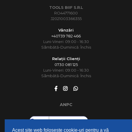
TOOLS BIIF S.R.L
RO44771600
J2021003366355
Vânzări
+40739 782 466
Luni-Vineri: 09:00 - 16:30
Sâmbătă-Duminică: Închis
Relații Clienți
0730 081 125
Luni-Vineri: 09:00 - 16:30
Sâmbătă-Duminică: Închis
ANPC
Acest site web folosește cookie-uri pentru a vă