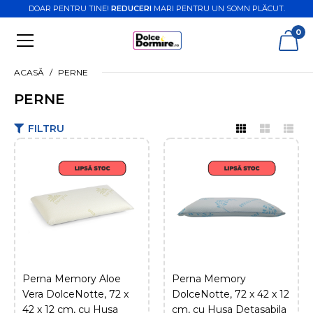
DOAR PENTRU TINE!
REDUCERI
MARI PENTRU UN SOMN PLĂCUT.
0
ACASĂ
PERNE
PERNE
FILTRU
Perna Memory Aloe
Vera DolceNotte, 72 x
42 x 12 cm, cu Husa
Detasabila
97,98 Lei
249,00 Lei
Perna Memory Aloe
Perna Memory
ADAUGĂ ÎN COŞ
Vera DolceNotte, 72 x
DolceNotte, 72 x 42 x 12
42 x 12 cm, cu Husa
cm, cu Husa Detasabila