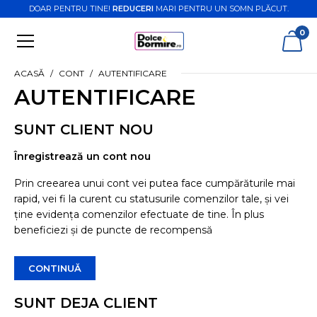
DOAR PENTRU TINE!
REDUCERI
MARI PENTRU UN SOMN PLĂCUT.
0
ACASĂ
CONT
AUTENTIFICARE
AUTENTIFICARE
SUNT CLIENT NOU
Înregistrează un cont nou
Prin creearea unui cont vei putea face cumpărăturile mai
rapid, vei fi la curent cu statusurile comenzilor tale, şi vei
ţine evidenţa comenzilor efectuate de tine. În plus
beneficiezi şi de puncte de recompensă
CONTINUĂ
SUNT DEJA CLIENT