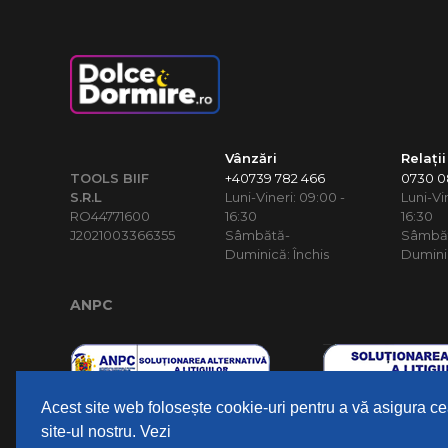
Vânzări
Relații
TOOLS BIIF
+40739 782 466
0730 08
S.R.L
Luni-Vineri: 09:00 -
Luni-Vi
RO44771600
16:30
16:30
J2021003366355
Sâmbătă-
Sâmbă
Duminică: Închis
Duminic
ANPC
Acest site web folosește cookie-uri pentru a vă asigura 
site-ul nostru. Vezi