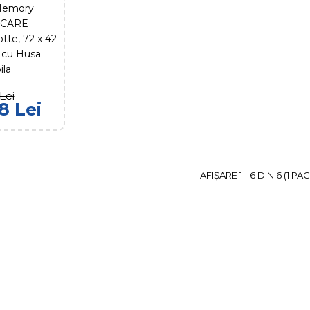
Memory
Detasabi
 CARE
tte, 72 x 42
, cu Husa
ila
249,00 Lei
Lei
8 Lei
A
COMPARĂ P
ADAUG
AFIŞARE 1 - 6 DIN 6 (1 PAG
Perna Me
DolceNott
cm, cu H