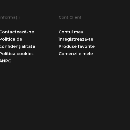
97,98 Lei
Informații
Cont Client
DAUGĂ ÎN COŞ
Contactează-ne
Contul meu
RODUSUL
Politica de
Înregistrează-te
Ă LA FAVORITE
confidențialitate
Produse favorite
Politica cookies
Comenzile mele
ANPC
emory
e, 72 x 42 x 12
usa Detasabila
97,98 Lei