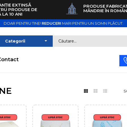
NȚIE EXTINSĂ
PRODUSE FABRICA
TRU PRODUSE DE
MÂNDRIE ÎN ROMÂN
 LA 10 ANI
DOAR PENTRU TINE!
REDUCERI
MARI PENTRU UN SOMN PLĂCUT.
Contact
NE
S