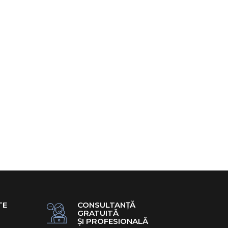
97,98 Lei
DAUGĂ ÎN COŞ
RODUSUL
Ă LA FAVORITE
mory Cervicala
re, DolceNotte, 72
2 cm, cu Husa
la
TE
CONSULTANȚĂ
GRATUITĂ
ȘI PROFESIONALĂ