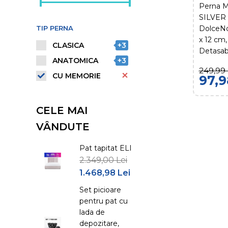
Perna 
SILVER
TIP PERNA
DolceNo
x 12 cm
CLASICA
+3
Detasab
ANATOMICA
+3
249,99 
CU MEMORIE
97,9
CELE MAI
VÂNDUTE
Pat tapitat ELI
2.349,00 Lei
1.468,98 Lei
Set picioare
pentru pat cu
lada de
depozitare,