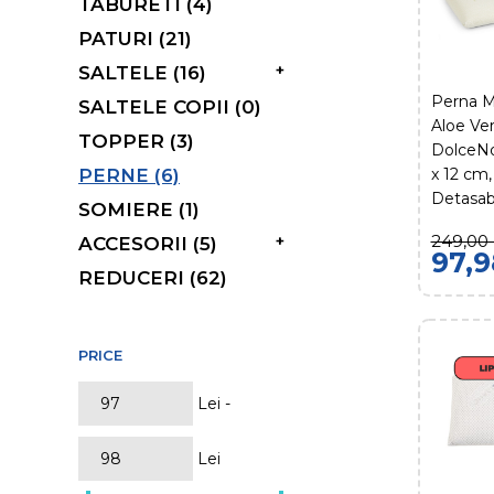
TABURETI (4)
PATURI (21)
+
SALTELE (16)
Perna 
SALTELE COPII (0)
Aloe Ve
TOPPER (3)
DolceNo
PERNE (6)
x 12 cm
Detasab
SOMIERE (1)
249,00 
+
ACCESORII (5)
97,9
REDUCERI (62)
PRICE
Lei -
Lei