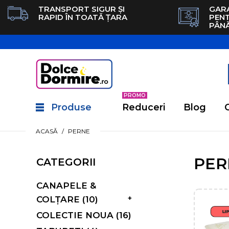
TRANSPORT SIGUR ȘI
GARA
RAPID ÎN TOATĂ ȚARA
PEN
PÂNĂ
PROMO
Produse
Reduceri
Blog
ACASĂ
PERNE
PER
CATEGORII
CANAPELE &
+
COLȚARE (10)
COLECTIE NOUA (16)