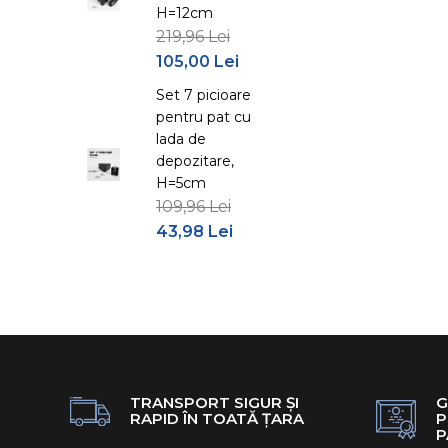
H=12cm
219,96 Lei
105,00 Lei
Set 7 picioare
pentru pat cu
lada de
depozitare,
H=5cm
109,96 Lei
43,98 Lei
TRANSPORT SIGUR ȘI
G
RAPID ÎN TOATĂ ȚARA
P
P