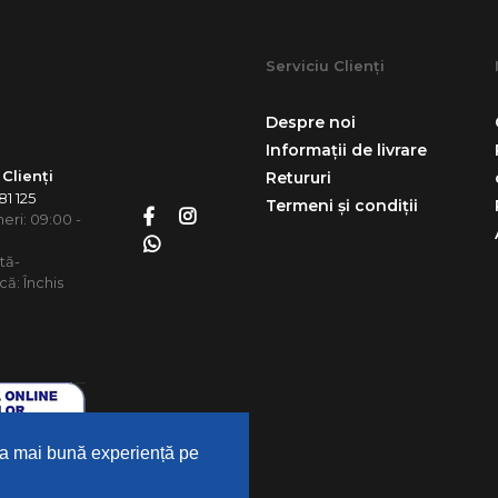
199,00 Lei
Serviciu Clienți
A
Despre noi
COMPARĂ P
Informații de livrare
ADAUG
 Clienți
Retururi
1 125
Termeni și condiții
neri: 09:00 -
tă-
Perna M
ă: Închis
DolceNott
cm, cu H
249,00 Lei
cea mai bună experiență pe