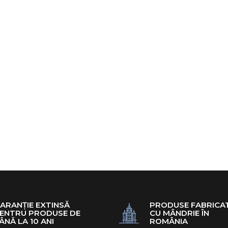
249,00 Lei
A
COMPARĂ P
ADAUG
Perna Me
Silver Ca
x 42 x 1
Detasabi
ARANȚIE EXTINSĂ
PRODUSE FABRICA
ENTRU PRODUSE DE
CU MÂNDRIE ÎN
ÂNĂ LA 10 ANI
ROMÂNIA