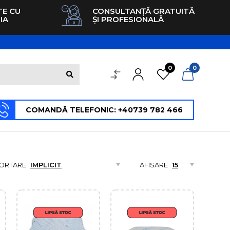
TE CU
CONSULTANȚĂ GRATUITĂ
IA
ȘI PROFESIONALĂ
0
0
COMANDĂ TELEFONIC: +40739 782 466
ORTARE
AFISARE