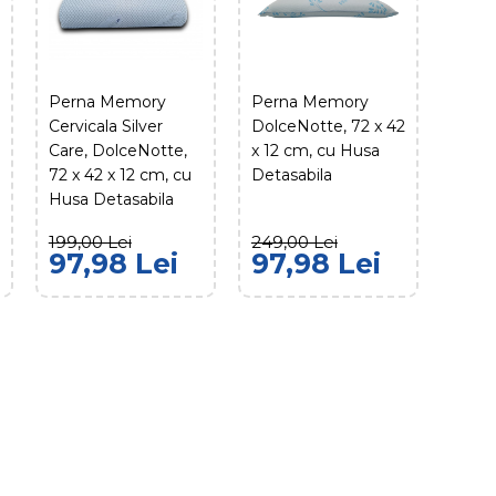
mory Aloe Vera
e, 72 x 42 x 12
usa Detasabila
Perna Memory
Perna Memory
Cervicala Silver
DolceNotte, 72 x 42
Care, DolceNotte,
x 12 cm, cu Husa
97,98 Lei
72 x 42 x 12 cm, cu
Detasabila
Husa Detasabila
DAUGĂ ÎN COŞ
199,00 Lei
249,00 Lei
97,98 Lei
97,98 Lei
RODUSUL
Ă LA FAVORITE
mory Cervicala
a DolceNotte, 72 x
cm, cu Husa