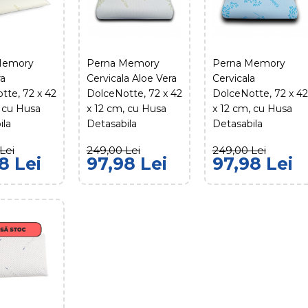
Perna Me
DolceNott
cm, cu H
Memory
Perna Memory
Perna Memory
ra
Cervicala Aloe Vera
Cervicala
tte, 72 x 42
DolceNotte, 72 x 42
DolceNotte, 72 x 42
, cu Husa
x 12 cm, cu Husa
x 12 cm, cu Husa
249,00 Lei
ila
Detasabila
Detasabila
A
Lei
249,00 Lei
249,00 Lei
8 Lei
97,98 Lei
97,98 Lei
COMPARĂ P
ADAUG
Perna Me
Aloe Ver
42 x 12 