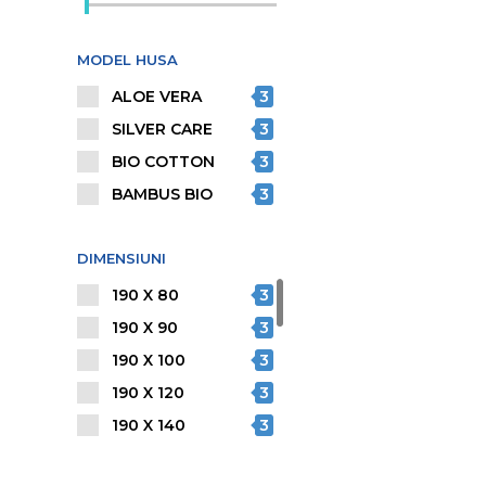
MODEL HUSA
ALOE VERA
3
SILVER CARE
3
BIO COTTON
3
BAMBUS BIO
3
DIMENSIUNI
190 X 80
3
190 X 90
3
190 X 100
3
190 X 120
3
190 X 140
3
190 X 150
3