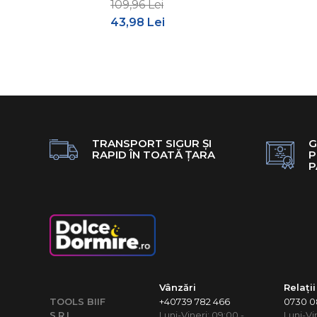
109,96 Lei
43,98 Lei
TRANSPORT SIGUR ȘI
G
RAPID ÎN TOATĂ ȚARA
P
P
Vânzări
Relații
TOOLS BIIF
+40739 782 466
0730 08
S.R.L
Luni-Vineri: 09:00 -
Luni-Vi