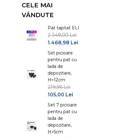
190 X 160
3
CELE MAI
190 X 180
3
VÂNDUTE
200 X 80
3
Pat tapitat ELI
200 X 90
3
2.349,00 Lei
200 X 100
3
1.468,98 Lei
200 X 120
3
Set picioare
200 X 140
3
pentru pat cu
200 X 150
3
lada de
depozitare,
200 X 160
3
H=12cm
200 X 180
3
219,96 Lei
200 X 190
3
105,00 Lei
200 X 200
3
Set 7 picioare
pentru pat cu
lada de
depozitare,
H=5cm