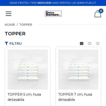
DOAR PENTRU TINE!
REDUCERI
MARI PENTRU UN SOMN PLĂCUT.
0
ACASĂ
TOPPER
TOPPER
FILTRU
TOPPER 5 cm, husa
detasabila
308,98 Lei
540,00 Lei
ADAUGĂ ÎN COŞ
TOPPER 5 cm, husa
TOPPER 7 cm, husa
detasabila
COMPARĂ PRODUSUL
detasabila
ADAUGĂ LA FAVORITE