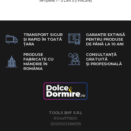
AFIŞARE 1 - 3 DIN 3 (1 PAGINI)
ADAUGĂ ÎN COŞ
COMPARĂ PRODUSUL
ADAUGĂ LA FAVORITE
TRANSPORT SIGUR
GARANȚIE EXTINSĂ
ȘI RAPID ÎN TOATĂ
PENTRU PRODUSE
ȚARA
DE PÂNĂ LA 10 ANI
PRODUSE
CONSULTANȚĂ
FABRICATE CU
GRATUITĂ
MÂNDRIE ÎN
ȘI PROFESIONALĂ
ROMÂNIA
TOOLS BIIF S.R.L
RO44771600
J2021003366355