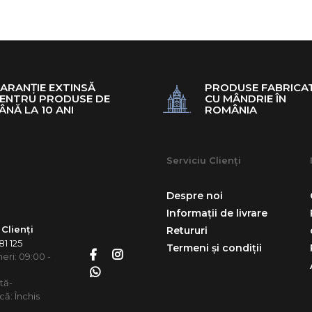
ARANȚIE EXTINSĂ
PRODUSE FABRICA
ENTRU PRODUSE DE
CU MÂNDRIE ÎN
ÂNĂ LA 10 ANI
ROMÂNIA
Serviciu Clienți
Despre noi
Informații de livrare
 Clienți
Retururi
1 125
Termeni și condiții
neri: 09:00 -
tă-
ă: Închis