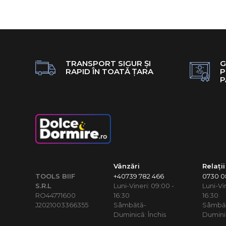
TRANSPORT SIGUR ȘI
G
RAPID ÎN TOATĂ ȚARA
P
P
Vânzări
Relații
TOOLS BIIF
+40739 782 466
0730 08
S.R.L
Luni-Vineri: 09:00 -
Luni-Vi
RO44771600
16:30
16:30
J2021003366355
Sâmbătă-
Sâmbă
Duminică: Închis
Duminic